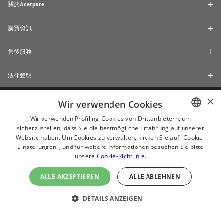
關於Acerpure
購買資訊
售後服務
法律聲明
×
Wir verwenden Cookies
Wir verwenden Profiling-Cookies von Drittanbietern, um
sicherzustellen, dass Sie die bestmögliche Erfahrung auf unserer
ENGLISH
Website haben. Um Cookies zu verwalten, klicken Sie auf "Cookie-
CHINESE
Einstellungen", und für weitere Informationen besuchen Sie bitte
unsere
Cookie-Richtlinie
.
JAPANESE
ALLE AKZEPTIEREN
ALLE ABLEHNEN
ไทย
© 2024 Acerpure Inc.
(ČEŠTINA
DETAILS ANZEIGEN
使用Internet Explorer 11、Chrome及較新版本之瀏覽器瀏覽本網站的效果最
佳。
DEUTSH