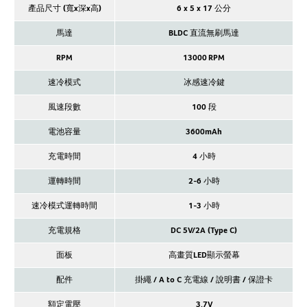
產品尺寸 (寬x深x高)
6 x 5 x 17 公分
馬達
BLDC 直流無刷馬達
RPM
13000 RPM
速冷模式
冰感速冷鍵
風速段數
100 段
電池容量
3600mAh
充電時間
4 小時
運轉時間
2-6 小時
速冷模式運轉時間
1-3 小時
充電規格
DC 5V/2A (Type C)
面板
高畫質LED顯示螢幕
配件
掛繩 / A to C 充電線 / 說明書 / 保證卡
額定電壓
3.7V