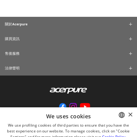
關於Acerpure
購買資訊
售後服務
法律聲明
×
We uses cookies
We use profiling cookies of third parties to ensure that you have the
best experience on our website. To manage cookies, click on "Cookie
ENGLISH
Settings" and for more information please visit our
Cookie Policy
.