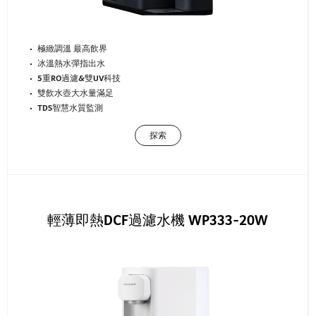
極緻調溫 最高飲界
冰溫熱水彈指出水
5重RO過濾&雙UV科技
雙飲水壺大水量滿足
TDS智慧水質監測
探索
輕薄即熱DCF過濾水機 WP333-20W