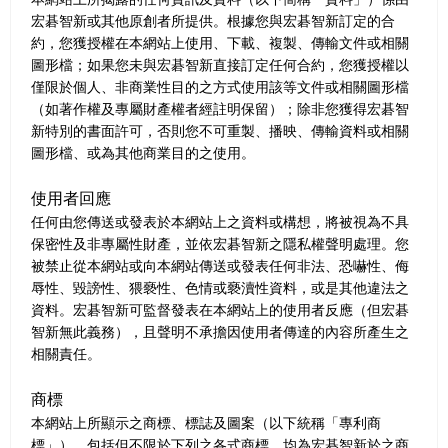
宏碁智新或其他原創者所提供。根據您與宏碁智新訂定的合
約，您獲授權在本網站上使用、下載、複製、傳輸文件或相關
圖形檔；如果您未與宏碁智新直接訂定任何合約，您獲授權以
僅限於個人、非商業性目的之方式使用該等文件或相關圖形檔
（如著作權及專屬財產權者經註明保留）；除非您獲得宏碁智
新特別的書面許可，否則您不可重製、播映、傳輸資料或相關
圖形檔、或為其他商業目的之使用。
使用者回應
任何由您傳送或發表於本網站上之資料或構想，將被視為不具
保密性及非專屬性財產，並依宏碁智新之隱私權聲明處理。您
被禁止從本網站或向本網站傳送或發表任何非法、恐嚇性、侮
辱性、毀謗性、猥褻性、色情或褻瀆性資料，或是其他違法之
資料。宏碁智新可監督發表在本網站上的使用者反應（但宏碁
智新無此義務），且聲明不承擔因使用者傳達的內容所產生之
相關責任。
商標
本網站上所顯示之商標、標誌及圖案（以下統稱「專利商
標」），包括但不限於下列之各式商標，均為宏碁智新於之商