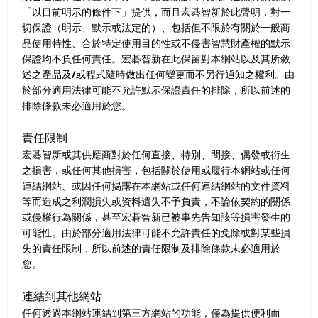
「以目前明示的條件下」提供，而且宏碁智新於此聲明，對一
切保證（明示、默示或法定的）、包括但不限於有關於一般商
品使用特性、合於特定使用目的性或不侵害智慧財產權的默示
保證均不負任何責任。宏碁智新在此保留對本網站以及其所敘
述之產品及/或程式隨時做出任何變更而不另行通知之權利。由
於部分適用法律可能不允許默示保證責任的排除，所以前述的
排除條款未必適用於您。
責任限制
宏碁智新或其供應商對於任何直接、特別、間接、偶發或衍生
之損害，或任何其他損害，包括關於使用或履行本網站或任何
連結網站、或因任何揭露在本網站或任何連結網站的文件資料
等而造成之利潤損失或資料遺失不予負責，不論依契約的關係
或侵權行為關係，甚至宏碁智新已被事先告知該等損害發生的
可能性。由於部分適用法律可能不允許責任的免除或對某些損
失的責任限制，所以前述的責任限制及排除條款未必適用於
您。
連結到其他網站
任何透過本網站連結到第三方網站的功能，僅為提供便利而