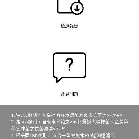
檢測報告
常見問題
經
檢測，大腸桿菌群及總菌落數去除率達
1.
SGS
99.9%
。
2
. 經
檢測，自來水水箱之
材質對大腸桿菌、金黃色
SGS
ABS
葡萄球菌之抗
菌濾達
。
99.9%
經美國
檢測，
五合
一
全效軟水RO逆滲透
濾芯
3
.
NSF