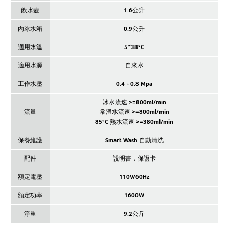
飲水壺
1.6公升
內冰水箱
0.9公升
適用水溫
5~38°C
適用水源
自來水
工作水壓
0.4 - 0.8 Mpa
冰水流速 >=800ml/min
流量
常溫水流速 >=800ml/min
85°C 熱水流速 >=380ml/min
保養維護
Smart Wash 自動清洗
配件
說明書，保證卡
額定電壓
110V/60Hz
額定功率
1600W
淨重
9.2公斤