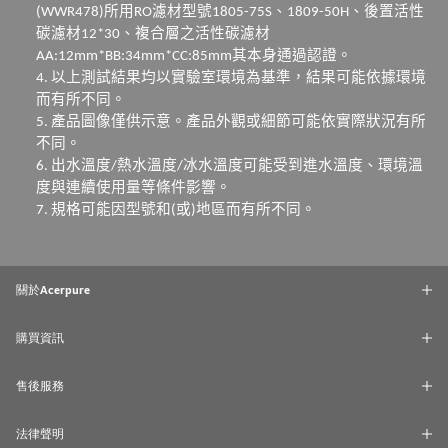
所用
濾材型號
、後置活性
(
WWR478)
RO
1805-75S
、
1809-50H
碳濾材
、複合層之活性碳濾材
12*30
其本身通過認證。
AA:12mm*BB:34mm*CC:85mm
以上測試
結果均以實驗室
環境為基準，結果可能依據環境
4
.
而有所不同。
產品圖像僅供示意。產品外觀或細節可能依實際狀況有所
5
.
不同。
出水溫度
熱水溫度
冰水溫度可能受到進水溫度、環境溫
6
.
/
/
度與連續使用量等條件影響。
規格可能因型號和
或
地區而有所不同。
7
.
(
)
關於Acerpure
購買資訊
售後服務
法律聲明