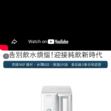
" title="YouTube video player" frameborder="0" allow="accelerometer; autoplay; clipboard-write;
encrypted-media; gyroscope; picture-in-picture" allowfullscreen>
1