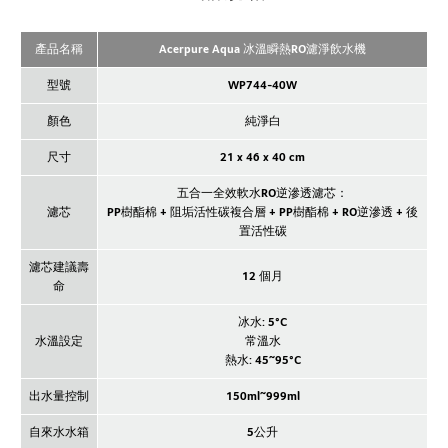
產品名稱
Acerpure Aqua 冰溫瞬熱RO濾淨飲水機
型號
WP744-40W
顏色
純淨白
尺寸
21 x 46 x 40 cm
五合一全效軟水RO逆滲透濾芯：
濾芯
PP樹酯棉 + 阻垢活性碳複合層 + PP樹酯棉 + RO逆滲透 + 後
置活性碳
濾芯建議壽
12 個月
命
冰水: 5°C
水溫設定
常溫水
熱水: 45~95°C
出水量控制
150ml~999ml
自來水水箱
5公升