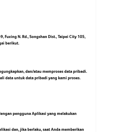
Smart Clean & Ifeel Function
or DC - Hemat Energi dan Kebisingan
Jelajahi
-1: AC, air purifier, dehumidifier, air
g Rendah
culator
Airflow
Jelajahi
i Corrosive Coating
Jelajahi
, Fuxing N. Rd., Songshan Dist., Taipei City 105,
ai berikut.
ngungkapkan, dan/atau memproses data pribadi.
li data untuk data pribadi yang kami proses.
 dengan pengguna Aplikasi yang melakukan
ikasi dan, jika berlaku, saat Anda memberikan