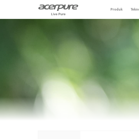
Produk
Tekn
Air Conditioner
Air Purifier
Vacuum Cleaner
Air Circulator
Personal Care
Air Fryer