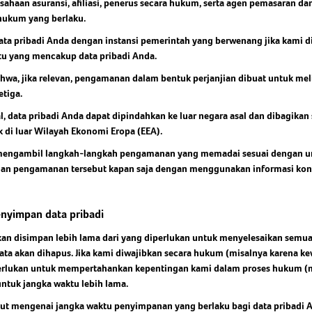
rusahaan asuransi, afiliasi, penerus secara hukum, serta agen pemasaran da
 hukum yang berlaku.
a pribadi Anda dengan instansi pemerintah yang berwenang jika kami diw
u yang mencakup data pribadi Anda.
wa, jika relevan, pengamanan dalam bentuk perjanjian dibuat untuk meli
etiga.
, data pribadi Anda dapat dipindahkan ke luar negara asal dan dibagika
uk di luar Wilayah Ekonomi Eropa (EEA).
n mengambil langkah-langkah pengamanan yang memadai sesuai dengan u
an pengamanan tersebut kapan saja dengan menggunakan informasi kont
nyimpan data pribadi
akan disimpan lebih lama dari yang diperlukan untuk menyelesaikan semu
 data akan dihapus. Jika kami diwajibkan secara hukum (misalnya karena 
iperlukan untuk mempertahankan kepentingan kami dalam proses hukum (mi
ntuk jangka waktu lebih lama.
njut mengenai jangka waktu penyimpanan yang berlaku bagi data pribadi A