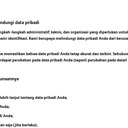
ndungi data pribadi
gkah-langkah administratif, teknis, dan organisasi yang diperlukan unt
kami identifikasi. Kami berupaya melindungi data pribadi Anda dari ker
aya memastikan bahwa data pribadi Anda tetap akurat dan terkini. Sehub
rdapat perubahan pada data pribadi Anda (seperti perubahan pada detail
gunaannya
ebih lanjut tentang data pribadi Anda;
 Anda;
di Anda;
n saja (jika berlaku);