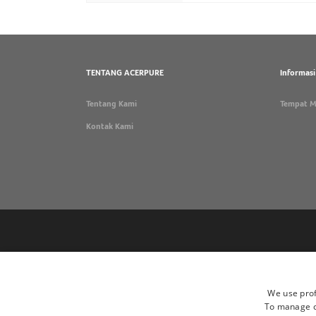
TENTANG ACERPURE
Informas
Tentang Kami
Tempat M
Kontak Kami
We use prof
To manage co