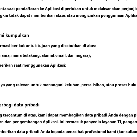
nta saat pendaftaran ke Aplikasi diperlukan untuk melaksanakan perjanji
ngkin tidak dapat memberikan akses atau mengizinkan penggunaan Aplika
kami kumpulkan
asi berikut untuk tujuan yang disebutkan di atas:
nama, nama belakang, alamat email, dan negara);
 berikan saat menggunakan Aplikasi;
nya yang relevan untuk menangani keluhan, perselisihan, atau proses huk
erbagi data pribadi
g tercantum di atas, kami dapat membagikan data pribadi Anda dengan pi
n dan pengembangan Aplikasi. Ini termasuk penyedia layanan TI, pengem
mberikan data pribadi Anda kepada penasihat profesional kami (konsulta