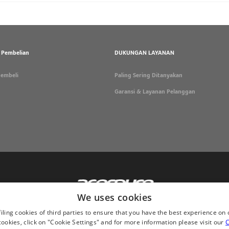
i Pembelian
DUKUNGAN LAYANAN
embeli
Paling Sering Ditanyakan
Garansi & Layanan Pelanggan
We uses cookies
iling cookies of third parties to ensure that you have the best experience on 
okies, click on "Cookie Settings" and for more information please visit our
C