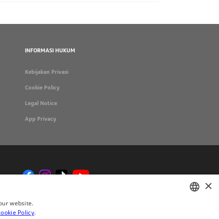
INFORMASI HUKUM
Kebijakan Privasi
Cookie Policy
Legal Notice
App Privacy
×
our website.
ookie Policy
.
ENGLISH