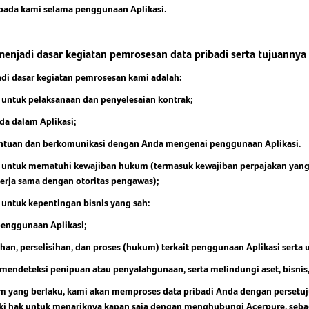
pada kami selama penggunaan Aplikasi.
enjadi dasar kegiatan pemrosesan data pribadi serta tujuannya
i dasar kegiatan pemrosesan kami adalah:
 untuk pelaksanaan dan penyelesaian kontrak;
a dalam Aplikasi;
tuan dan berkomunikasi dengan Anda mengenai penggunaan Aplikasi.
 untuk mematuhi kewajiban hukum (termasuk kewajiban perpajakan yang 
kerja sama dengan otoritas pengawas);
 untuk kepentingan bisnis yang sah:
enggunaan Aplikasi;
n, perselisihan, dan proses (hukum) terkait penggunaan Aplikasi serta
ndeteksi penipuan atau penyalahgunaan, serta melindungi aset, bisnis,
um yang berlaku, kami akan memproses data pribadi Anda dengan persetuj
ki hak untuk menariknya kapan saja dengan menghubungi Acerpure, sebag