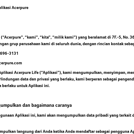
AI Smart iFeel Function
AI 
Mot
Baterai Tahan 6 Jam dengan Tampilan LED
AI Smart Clean
4-in
plikasi Acerpure
Jelajahi
yan
HD
Anticorrosive Coating
cir
Sudut Fleksibel untuk Berbagai Kebutuhan
4D 
Ant
Jelajahi
Jelajahi
(“Acerpure”, “kami”, “kita”, “milik kami”) yang beralamat di 7F.-5, No. 369
ngan grup perusahaan kami di seluruh dunia, dengan rincian kontak sebag
2696-3131
acerpure.com
plikasi Acerpure Life (“Aplikasi”), kami mengumpulkan, menyimpan, me
lindungan data dan privasi yang berlaku, kami berperan sebagai pengenda
a berlaku untuk Aplikasi ini.
ngumpulkan dan bagaimana caranya
naan Aplikasi ini, kami akan mengumpulkan data pribadi yang terkait
umpulkan langsung dari Anda ketika Anda mendaftar sebagai pengguna Apl