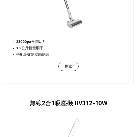
23000pa強悍吸力
1.5公斤輕量順手
搭配高效除塵螨刷頭
探索
無線2合1吸塵機 HV312-10W