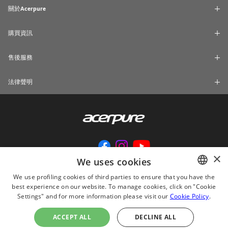
關於Acerpure
購買資訊
售後服務
法律聲明
×
We uses cookies
We use profiling cookies of third parties to ensure that you have the
best experience on our website. To manage cookies, click on "Cookie
ENGLISH
Settings" and for more information please visit our
Cookie Policy
.
© 2024 Acerpure Inc.
CHINESE
使用Internet Explorer 11、Chrome及較新版本之瀏覽器瀏覽本網站的效果最
ACCEPT ALL
DECLINE ALL
佳。
JAPANESE