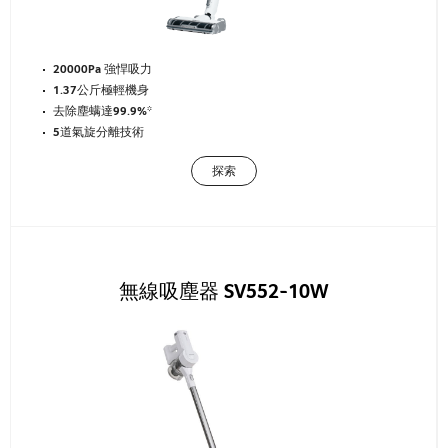
20000Pa 強悍吸力
1.37公斤極輕機身
去除塵螨達99.9%*
5道氣旋分離技術
探索
無線吸塵器 SV552-10W