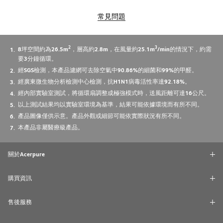
常見問題
2
3
8坪空間約為26.5m
，層高約2.8m，在風量約25.1m
/min的情況下，約需
要3分鐘循環。
經SGS檢測，本產品濾網可去除空氣中90.86%的細菌和99%的甲醛。
經廣東微生物分析檢測中心檢測，抗H1N1病毒活性率達92.18%。
經內部實驗室測試，將循環扇調整成極強模式時，送風距離可達16公尺。
以上測試結果均以實驗室環境為基準，結果可能依據環境而有所不同。
產品圖像僅供示意。產品外觀或細節可能依實際狀況有所不同。
本產品非屬醫療級產品。
關於Acerpure
購買資訊
售後服務