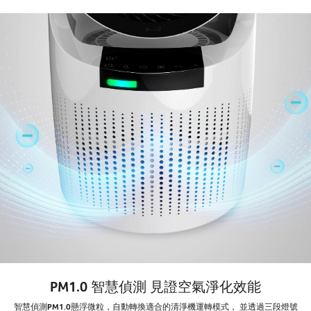
PM1.0 智慧偵測 見證空氣淨化效能
智慧偵測PM1.0懸浮微粒，自動轉換適合的清淨機運轉模式， 並透過三段燈號