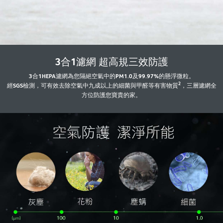
3合1濾網 超高規三效防護
3合1HEPA濾網為您隔絕空氣中的PM1.0及99.97%的懸浮微粒。
2
經SGS檢測，可有效去除空氣中九成以上的細菌與甲醛等有害物質
，三層濾網全
方位防護您寶貴的家。