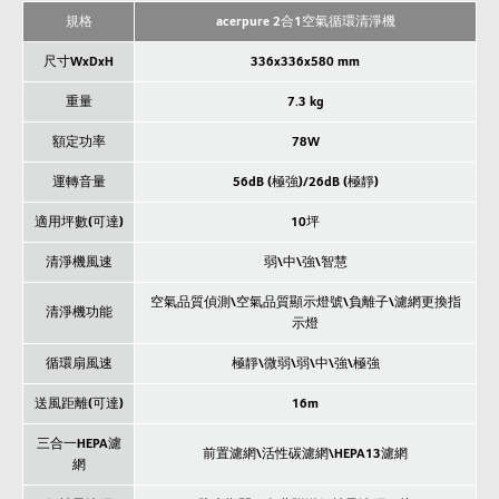
規格
acerpure 2合1空氣循環清淨機
尺寸WxDxH
336x336x580 mm
重量
7.3 kg
額定功率
78W
運轉音量
56dB (極強)/26dB (極靜)
適用坪數(可達)
10坪
清淨機風速
弱\中\強\智慧
空氣品質偵測\空氣品質顯示燈號\負離子\濾網更換指
清淨機功能
示燈
循環扇風速
極靜\微弱\弱\中\強\極強
送風距離(可達)
16m
三合一HEPA濾
前置濾網\活性碳濾網\HEPA13濾網
網